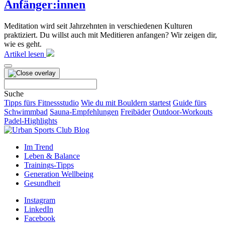
Anfänger:innen
Meditation wird seit Jahrzehnten in verschiedenen Kulturen
praktiziert. Du willst auch mit Meditieren anfangen? Wir zeigen dir,
wie es geht.
Artikel lesen
Suchen
nach:
Suche
Tipps fürs Fitnessstudio
Wie du mit Bouldern startest
Guide fürs
Schwimmbad
Sauna-Empfehlungen
Freibäder
Outdoor-Workouts
Padel-Highlights
Im Trend
Leben & Balance
Trainings-Tipps
Generation Wellbeing
Gesundheit
Instagram
LinkedIn
Facebook