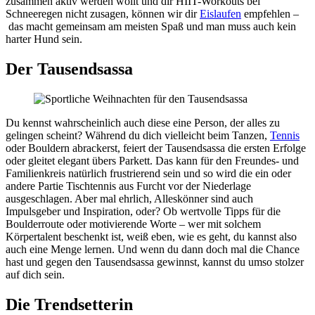
zusammen aktiv werden wollt und dir HIIT-Workouts bei
Schneeregen nicht zusagen, können wir dir
Eislaufen
empfehlen –
das macht gemeinsam am meisten Spaß und man muss auch kein
harter Hund sein.
Der Tausendsassa
Du kennst wahrscheinlich auch diese eine Person, der alles zu
gelingen scheint? Während du dich vielleicht beim Tanzen,
Tennis
oder Bouldern abrackerst, feiert der Tausendsassa die ersten Erfolge
oder gleitet elegant übers Parkett. Das kann für den Freundes- und
Familienkreis natürlich frustrierend sein und so wird die ein oder
andere Partie Tischtennis aus Furcht vor der Niederlage
ausgeschlagen. Aber mal ehrlich, Alleskönner sind auch
Impulsgeber und Inspiration, oder? Ob wertvolle Tipps für die
Boulderroute oder motivierende Worte – wer mit solchem
Körpertalent beschenkt ist, weiß eben, wie es geht, du kannst also
auch eine Menge lernen. Und wenn du dann doch mal die Chance
hast und gegen den Tausendsassa gewinnst, kannst du umso stolzer
auf dich sein.
Die Trendsetterin