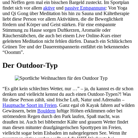
und Neffen gern mal ein bisschen Bargeld zusteckt. Im Sportplan
findet sich vor allem
aktive
und
passive Entspannung
: Von Yoga
und Qi Gong über Meditation bis hin zu Sauna und Kältetherapie
liebt diese Person vor allem Aktivitäten, die die Beweglichkeit
fördern und Körper und Geist stärken. Für eine entspannte
Stimmung zu Hause sorgen Duftkerzen, Aromaöle oder
Räucherstäbchen, die auch bei einem Live Online-Kurs einer
geleiteten Meditation nicht fehlen dürfen. Danach ein Schlückchen
Grünen Tee und der Dauerentspannerin entfährt ein bekennendes
“Ooomm”.
Der Outdoor-Typ
“Es gibt kein schlechtes Wetter, nur …” – ja, du kannst es dir schon
denken und vielleicht kennst du auch einen Outdoor-Typen?! Was
für diese Person zählt, sind frische Luft, Natur und Adrenalin –
Hauptsache Sport im Freien
. Ganz egal ob Kayak fahren auf wilden
Gewässern, beim
Bouldern
luftige Höhen erklimmen oder bei
strömendem Regen durch den Park laufen, Spaß macht, was
draußen ist. Auch bei bibbernder Kälte und grauem Wetter findet
man diesen mitunter draufgängerischen Sporttypen im Freien,
vielleicht sogar beim Eisbaden im nahegelegenen See. Wenn ihr