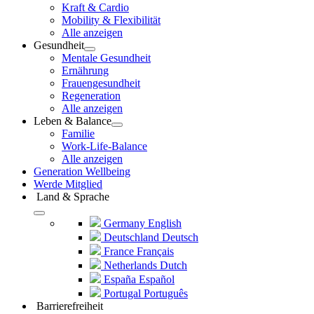
Kraft & Cardio
Mobility & Flexibilität
Alle anzeigen
Gesundheit
Mentale Gesundheit
Ernährung
Frauengesundheit
Regeneration
Alle anzeigen
Leben & Balance
Familie
Work-Life-Balance
Alle anzeigen
Generation Wellbeing
Werde Mitglied
Land & Sprache
Germany
English
Deutschland
Deutsch
France
Français
Netherlands
Dutch
España
Español
Portugal
Português
Barrierefreiheit