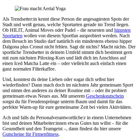
Als Trendsetter:in kennt diese Person die angesagtesten Spots der
Stadt und weiß genau, welche Sportarten gerade im Trend liegen.
Ob HILIT, Animal Moves oder Padel – die neuesten und
hippsten
Sportarten
wollen von diesem Sportfan ausprobiert werden. Nach
dem Besuch im Studio darf natürlich ein mindestens ebenso hipper
Dalgona plus Cronut nicht fehlen. Sagt dir nichts? Macht nichts. Der
sportliche Trendsetter in deinem Umfeld nimmt dich bestimmt gern
mit zum nächsten Piloxing-Kurs und lädt dich im Anschluss auf
einen Iced Matcha Latte ein – oder vielleicht auch einfach einen
ganz normalen Filterkaffee.
Und, konntest du deine Lieben oder sogar dich selbst hier
wiederfinden? Dann mach doch im nächsten Jahr gemeinsam Sport
und nimm den anderen zu deiner Routine mit – oder ihr probiert
gemeinsam etwas Neues aus. Mit unserem
Geschenkgutschein
sorgst du für Freudensprünge unterm Baum und damit für das
perfekte Warm-up für eure gemeinsame Zeit bei vielen Aktivitäten.
Ach und falls du Personalverantwortliche:r in einem Unternehmen
bist und deinen Mitarbeiter:innen etwas Gutes tun willst – für die
Gesundheit und den Teamgeist –, dann findest du hier unsere
Gutscheine für Firmenfitness
.