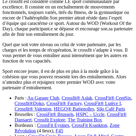
Le crossfit est considéré comme LE sport communautaire par
excellence.
Il consiste en un enchaînement de mouvements
fonctionnels, toujours variés, tirés du fitness, de la gymnastique ou
encore de l’haltérophilie.Son premier attrait réside dans l’esprit
d’équipe qui caractérise ce sport. Autour du WOD (Workout Of the
Day), chaque participant.e se dépasse et encourage son.sa partenaire
afin de finir son entraînement du jour.
Quel que soit votre niveau ou celui de votre partenaire, par les
charges et les temps de récupération, le crossfit s’adapte à vous. Il
vous permet de vous entraîner aussi intensément que les autres en
fonction de vos capacités.
Sport encore jeune, il est de plus en plus à la mode grâce à la
cohésion que vous pouvez ressentir lors des entraînements. Alors
n’attendez plus et rejoignez votre premier WOD avec votre
partenaire d’entraînement.
Paris :
Au Garage Club
,
Crossfit® Aslak
,
CrossFit® CentSix
,
Crossfit®Doko
,
CrossFit® Factory
,
CrossFit® Lutèce I
,
Crossfit® Valenton
,
HEGO® Batignolles
,
Silo Café Paris
Bruxelles :
CrossFit® Brussels
,
HSPC – Uccle
,
CrossFit®
Dansaert
,
Crossfit Explore
,
The Training Box
Bordeaux :
CrossFit Eysines
,
CrossFit Krankton
,
Zone
Révolution
(4 lieux),
F45