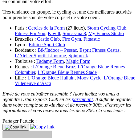
en continuant votre effort.
Très tendance en groupe, le cycling est une des meilleures activités
pour prendre soin de votre corps et de votre coeur.
Paris :
Cercles de la Form
(27 lieux),
Storm Cycling Club
,
Fitness For You
,
Kiwill
,
Somasana 8
,
My Fitness Studio
Bruxelles :
Castle Club
,
Fire Gym
,
Fitnastic
Lyon :
Edifice Sport Club
Bordeaux :
Bik’Indoor – Pessac
,
Esprit Fitness Cestas
,
L’Atelier Sportif Libourne
,
Spinbreak
Toulouse :
Tadamy Form
,
Magic Form
Rennes :
L’Orange Bleue Bruz
,
L’Orange Bleue Rennes
Colombier
,
L’Orange Bleue Rennes Stade
Lille :
L’Orange Bleue Halluin
,
Moov Cycle
,
L’Orange Bleue
Villeneuve d’Ascq
Envie de vous entraîner ensemble ? Alors incitez vos amis à
rejoindre Urban Sports Club en les
parrainant
. Il suffit de regarder
dans votre compte sous «Inviter et de recevoir 30€», d’envoyer les
informations et vous recevrez tous les deux 30€. Ça vous tente ?
Partager l’article :