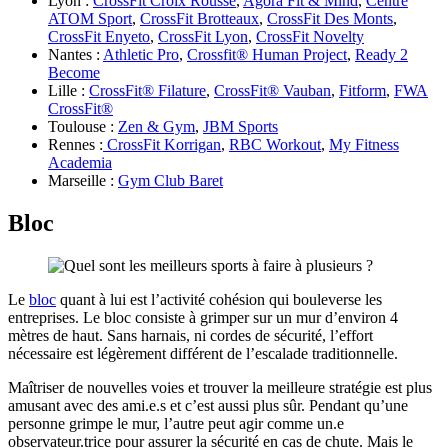
Lyon :
CrossFit Croix Rousse
,
Agora Fit & Mind
,
Centre
ATOM Sport
,
CrossFit Brotteaux
,
CrossFit Des Monts
,
CrossFit Enyeto
,
CrossFit Lyon
,
CrossFit Novelty
Nantes :
Athletic Pro
,
Crossfit® Human Project
,
Ready 2
Become
Lille :
CrossFit® Filature
,
CrossFit® Vauban
,
Fitform
,
FWA
CrossFit®
Toulouse :
Zen & Gym
,
JBM Sports
Rennes :
CrossFit Korrigan
,
RBC Workout
,
My Fitness
Academia
Marseille :
Gym Club Baret
Bloc
Le
bloc
quant à lui est l’activité cohésion qui bouleverse les
entreprises. Le bloc consiste à grimper sur un mur d’environ 4
mètres de haut. Sans harnais, ni cordes de sécurité, l’effort
nécessaire est légèrement différent de l’escalade traditionnelle.
Maîtriser de nouvelles voies et trouver la meilleure stratégie est plus
amusant avec des ami.e.s et c’est aussi plus sûr. Pendant qu’une
personne grimpe le mur, l’autre peut agir comme un.e
observateur.trice pour assurer la sécurité en cas de chute. Mais le