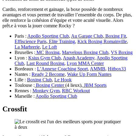
Cardio, renforcement et gainage, la boxe possède de nombreux
avantages et vous permet de travailler l’ensemble du corps. De plus,
elle renforce la cohésion d’équipe et votre acuité visuelle. Alors
prêt.e à vous la jouer comme Rocky ?
Paris :
Apollo Sporting Club
,
Au Garage Club
,
Boxing Fit
,
Effiscience Paris
,
Elite Training
,
Kick Boxing Romainville
,
La Marbrerie
,
Le Loft
Bruxelles :
MC Boxing
,
Marvelous Boxing Club
,
VS Boxing
Lyon :
Ksius Gym Club
,
Apash Academy
,
Apollo Sporting
Club
,
Last Round Boxing
,
Lyon MMA Center
Bordeaux :
L’Annexe Coaching Sport
,
AMMB
,
Hitbox33
Nantes :
Ready 2 Become
,
Wake Up Form Nantes
Lille :
Boxing Club
,
Le Hook
Toulouse :
Boxing Center
(4 lieux),
JBM Sports
Rennes :
Monkey Gym
,
RBC Workout
Marseille :
Apollo Sporting Club
Crossfit