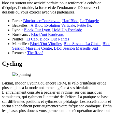
bloc est surtout une activité parfaite pour renforcer la cohésion
d’équipe, l’entraide, la force et de l’endurance. Découvrez ci-
dessous ou vous exercer avec vos partenaires.
Paris :
Blocbuster Courbevoie
,
HardBloc
,
Le Triangle
Bruxelles :
À Bloc
,
Evolution Verticale
,
Petite Île
,
Lyon :
Block’Out Lyon
,
Hold’Up Escalade
Bordeaux :
Block’out Bordeaux
Nantes :
El Cap
,
Block’Out Nantes
Marseille :
Block’Out Vitrolles
,
Bloc Session La Ciotat
,
Bloc
Session Marseille Centre
,
Bloc Session Marseille Sud
Rennes :
The Roof
Cycling
Biking, Indoor Cycling ou encore RPM, le vélo d’intérieur est de
plus en plus à la mode notamment grâce à ses bienfaits.
L’entraînement consiste à pédaler en rythme, sur des musiques
stimulantes, qui rythment l’intensité de l’effort. La pratique se base
sur différentes positions et rythmes de pédalage. Les accélérations et
sprint s’enchaînent pour augmenter votre fréquence cardiaque. Enfin
les phases plus douces vous permettent une récupération active tout