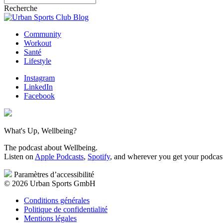
:
Recherche
Community
Workout
Santé
Lifestyle
Instagram
LinkedIn
Facebook
What's Up, Wellbeing?
The podcast about Wellbeing.
Listen on
Apple Podcasts
,
Spotify
, and wherever you get your podcas
Paramètres d’accessibilité
© 2026 Urban Sports GmbH
Conditions générales
Politique de confidentialité
Mentions légales