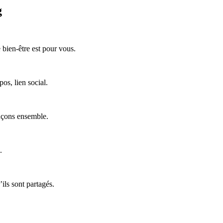
g
 bien-être est pour vous.
os, lien social.
ançons ensemble.
.
ils sont partagés.