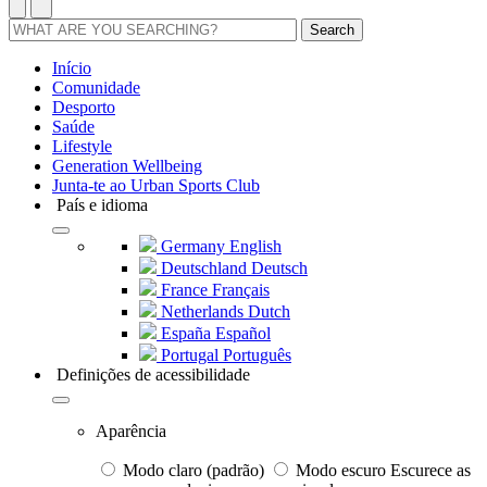
Search
Início
Comunidade
Desporto
Saúde
Lifestyle
Generation Wellbeing
Junta-te ao Urban Sports Club
País e idioma
Germany
English
Deutschland
Deutsch
France
Français
Netherlands
Dutch
España
Español
Portugal
Português
Definições de acessibilidade
Aparência
Modo claro (padrão)
Modo escuro
Escurece as