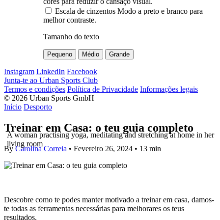
cores para reduzir o cansaço visual.
Escala de cinzentos
Modo a preto e branco para
melhor contraste.
Tamanho do texto
Pequeno
Médio
Grande
Instagram
LinkedIn
Facebook
Junta-te ao Urban Sports Club
Termos e condições
Política de Privacidade
Informações legais
© 2026 Urban Sports GmbH
Início
Desporto
Treinar em Casa: o teu guia completo
A woman practising yoga, meditating and stretching at home in her
living room
By
Carolina Correia
• Fevereiro 26, 2024 •
13 min
Descobre como te podes manter motivado a treinar em casa, damos-
te todas as ferramentas necessárias para melhorares os teus
resultados.