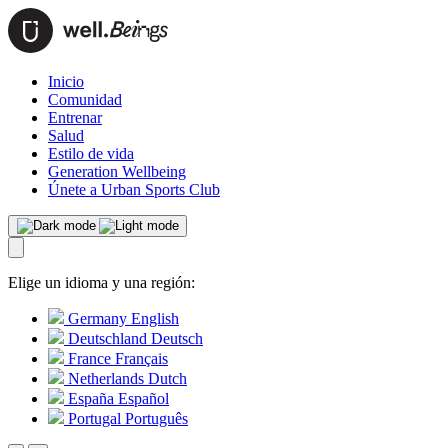
Inicio
Comunidad
Entrenar
Salud
Estilo de vida
Generation Wellbeing
Únete a Urban Sports Club
Elige un idioma y una región:
Germany
English
Deutschland
Deutsch
France
Français
Netherlands
Dutch
España
Español
Portugal
Português