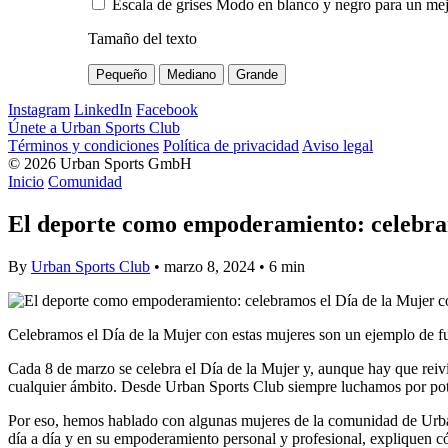
Escala de grises
Modo en blanco y negro para un mejo
Tamaño del texto
Pequeño
Mediano
Grande
Instagram
LinkedIn
Facebook
Únete a Urban Sports Club
Términos y condiciones
Política de privacidad
Aviso legal
© 2026 Urban Sports GmbH
Inicio
Comunidad
El deporte como empoderamiento: celebram
By
Urban Sports Club
• marzo 8, 2024 •
6 min
Celebramos el Día de la Mujer con estas mujeres son un ejemplo de f
Cada 8 de marzo se celebra el Día de la Mujer y, aunque hay que reivin
cualquier ámbito. Desde Urban Sports Club siempre luchamos por potenci
Por eso, hemos hablado con algunas mujeres de la comunidad de Urban
día a día y en su empoderamiento personal y profesional, expliquen có