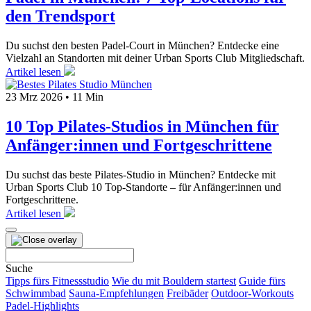
den Trendsport
Du suchst den besten Padel-Court in München? Entdecke eine
Vielzahl an Standorten mit deiner Urban Sports Club Mitgliedschaft.
Artikel lesen
23 Mrz 2026
•
11 Min
10 Top Pilates-Studios in München für
Anfänger:innen und Fortgeschrittene
Du suchst das beste Pilates-Studio in München? Entdecke mit
Urban Sports Club 10 Top-Standorte – für Anfänger:innen und
Fortgeschrittene.
Artikel lesen
Suchen
nach:
Suche
Tipps fürs Fitnessstudio
Wie du mit Bouldern startest
Guide fürs
Schwimmbad
Sauna-Empfehlungen
Freibäder
Outdoor-Workouts
Padel-Highlights