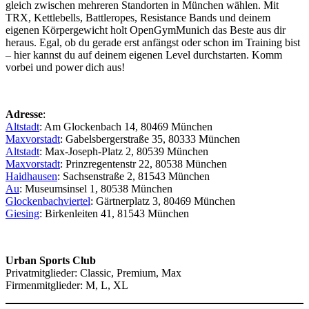
gleich zwischen mehreren Standorten in München wählen. Mit
TRX, Kettlebells, Battleropes, Resistance Bands und deinem
eigenen Körpergewicht holt OpenGymMunich das Beste aus dir
heraus. Egal, ob du gerade erst anfängst oder schon im Training bist
– hier kannst du auf deinem eigenen Level durchstarten. Komm
vorbei und power dich aus!
Adresse
:
Altstadt
: Am Glockenbach 14, 80469 München
Maxvorstadt
: Gabelsbergerstraße 35, 80333 München
Altstadt
: Max-Joseph-Platz 2, 80539 München
Maxvorstadt
: Prinzregentenstr 22, 80538 München
Haidhausen
: Sachsenstraße 2, 81543 München
Au
: Museumsinsel 1, 80538 München
Glockenbachviertel
: Gärtnerplatz 3, 80469 München
Giesing
: Birkenleiten 41, 81543 München
Urban Sports Club
Privatmitglieder: Classic, Premium, Max
Firmenmitglieder: M, L, XL