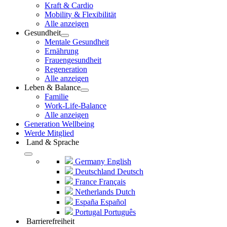
Kraft & Cardio
Mobility & Flexibilität
Alle anzeigen
Gesundheit
Mentale Gesundheit
Ernährung
Frauengesundheit
Regeneration
Alle anzeigen
Leben & Balance
Familie
Work-Life-Balance
Alle anzeigen
Generation Wellbeing
Werde Mitglied
Land & Sprache
Germany
English
Deutschland
Deutsch
France
Français
Netherlands
Dutch
España
Español
Portugal
Português
Barrierefreiheit