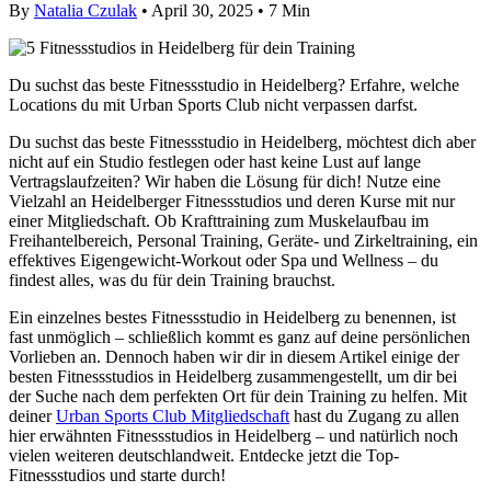
By
Natalia Czulak
• April 30, 2025 •
7 Min
Du suchst das beste Fitnessstudio in Heidelberg? Erfahre, welche
Locations du mit Urban Sports Club nicht verpassen darfst.
Du suchst das beste Fitnessstudio in Heidelberg, möchtest dich aber
nicht auf ein Studio festlegen oder hast keine Lust auf lange
Vertragslaufzeiten? Wir haben die Lösung für dich! Nutze eine
Vielzahl an Heidelberger Fitnessstudios und deren Kurse mit nur
einer Mitgliedschaft. Ob Krafttraining zum Muskelaufbau im
Freihantelbereich, Personal Training, Geräte- und Zirkeltraining, ein
effektives Eigengewicht-Workout oder Spa und Wellness – du
findest alles, was du für dein Training brauchst.
Ein einzelnes bestes Fitnessstudio in Heidelberg zu benennen, ist
fast unmöglich – schließlich kommt es ganz auf deine persönlichen
Vorlieben an. Dennoch haben wir dir in diesem Artikel einige der
besten Fitnessstudios in Heidelberg zusammengestellt, um dir bei
der Suche nach dem perfekten Ort für dein Training zu helfen. Mit
deiner
Urban Sports Club Mitgliedschaft
hast du Zugang zu allen
hier erwähnten Fitnessstudios in Heidelberg – und natürlich noch
vielen weiteren deutschlandweit. Entdecke jetzt die Top-
Fitnessstudios und starte durch!