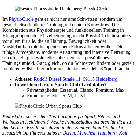
Im
PhysioCircle
geht es nicht nur ums Schwitzen, sondern um
gesundheitsorientiertes Training mit echtem Know-how. Die
Kombination aus Physiotherapie und funktionellem Training in
Kleingruppen oder Einzelbetreuung macht PhysioCircle besonders –
vor allem für alle, die an Haltung, Beweglichkeit oder
Muskelaufbau mit therapeutischem Fokus arbeiten wollen. Die
ruhige Atmosphäre, moderne Ausstattung und intensive Betreuung
schaffen ein professionelles, aber dennoch persönliches
Trainingsumfeld. Ganz gleich, ob du Schmerzen lindern oder gezielt
trainieren willst – hier bekommst du das, was dein Körper braucht.
Adresse
:
Rudolf-Diesel-Straße 11, 69115 Heidelberg
In welchem Urban Sports Club Tarif dabei?
Privatmitglieder: Essential, Classic, Premium, Max
Firmenmitglieder: S, M, L, XL
Kennst du noch weitere Top-Locations für Sport, Fitness und
Wellness in Heidelberg? Welche Fitnessstudios gehören für dich zu
den besten? Erzähl uns davon in den Kommentaren! Entdecke
zusätzlich top Fitnessstudios in
Berlin
,
München
,
Hamburg
,
Köln
,