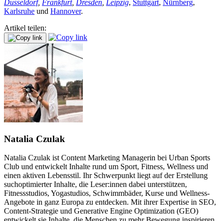
Düsseldorf
,
Frankfurt
,
Dresden
,
Leipzig
,
Stuttgart
,
Nürnberg
,
Karlsruhe
und
Hannover
.
Artikel teilen:
Natalia Czulak
Natalia Czulak ist Content Marketing Managerin bei Urban Sports
Club und entwickelt Inhalte rund um Sport, Fitness, Wellness und
einen aktiven Lebensstil. Ihr Schwerpunkt liegt auf der Erstellung
suchoptimierter Inhalte, die Leser:innen dabei unterstützen,
Fitnessstudios, Yogastudios, Schwimmbäder, Kurse und Wellness-
Angebote in ganz Europa zu entdecken. Mit ihrer Expertise in SEO,
Content-Strategie und Generative Engine Optimization (GEO)
entwickelt sie Inhalte, die Menschen zu mehr Bewegung inspirieren,