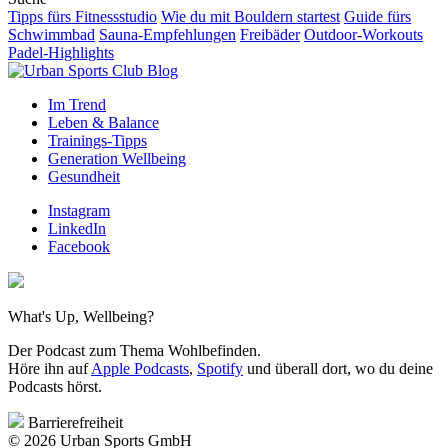
Tipps fürs Fitnessstudio
Wie du mit Bouldern startest
Guide fürs
Schwimmbad
Sauna-Empfehlungen
Freibäder
Outdoor-Workouts
Padel-Highlights
Im Trend
Leben & Balance
Trainings-Tipps
Generation Wellbeing
Gesundheit
Instagram
LinkedIn
Facebook
What's Up, Wellbeing?
Der Podcast zum Thema Wohlbefinden.
Höre ihn auf
Apple Podcasts
,
Spotify
und überall dort, wo du deine
Podcasts hörst.
Barrierefreiheit
© 2026 Urban Sports GmbH