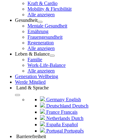
Kraft & Cardio
Mobility & Flexibilität
Alle anzeigen
Gesundheit
Mentale Gesundheit
Ernährung
Frauengesundheit
Regeneration
Alle anzeigen
Leben & Balance
Familie
Work-Life-Balance
Alle anzeigen
Generation Wellbeing
Werde Mitglied
Land & Sprache
Germany
English
Deutschland
Deutsch
France
Français
Netherlands
Dutch
España
Español
Portugal
Português
Barrierefreiheit