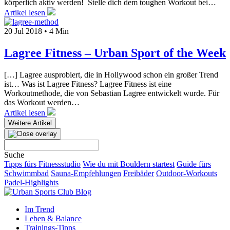
körperlich aktiv werden! Stelle dich dem toughen Workout bei…
Artikel lesen
20 Jul 2018
•
4 Min
Lagree Fitness – Urban Sport of the Week
[…] Lagree ausprobiert, die in Hollywood schon ein großer Trend
ist… Was ist Lagree Fitness? Lagree Fitness ist eine
Workoutmethode, die von Sebastian Lagree entwickelt wurde. Für
das Workout werden…
Artikel lesen
Weitere Artikel
Suchen
nach:
Suche
Tipps fürs Fitnessstudio
Wie du mit Bouldern startest
Guide fürs
Schwimmbad
Sauna-Empfehlungen
Freibäder
Outdoor-Workouts
Padel-Highlights
Im Trend
Leben & Balance
Trainings-Tipps