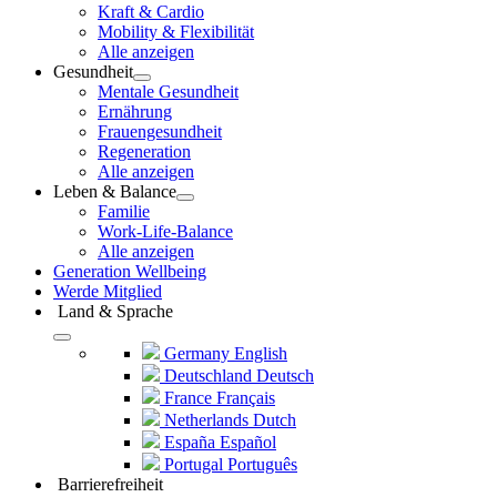
Kraft & Cardio
Mobility & Flexibilität
Alle anzeigen
Gesundheit
Mentale Gesundheit
Ernährung
Frauengesundheit
Regeneration
Alle anzeigen
Leben & Balance
Familie
Work-Life-Balance
Alle anzeigen
Generation Wellbeing
Werde Mitglied
Land & Sprache
Germany
English
Deutschland
Deutsch
France
Français
Netherlands
Dutch
España
Español
Portugal
Português
Barrierefreiheit